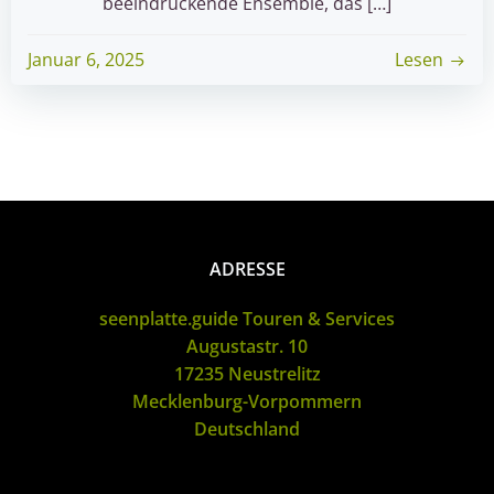
beeindruckende Ensemble, das […]
Januar 6, 2025
Lesen
ADRESSE
seenplatte.guide Touren & Services
Augustastr. 10
17235 Neustrelitz
Mecklenburg-Vorpommern
Deutschland