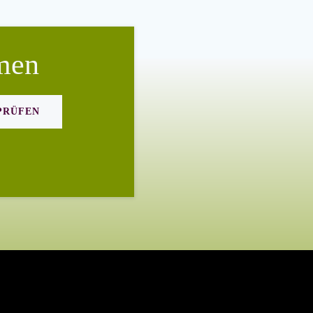
men
PRÜFEN