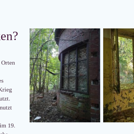
ken?
 Orten
es
Krieg
utzt.
nutzt
 im 19.