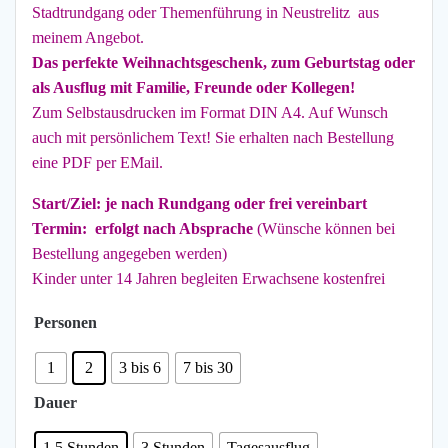
Stadtrundgang oder Themenführung in Neustrelitz aus
bis
meinem Angebot.
Das perfekte Weihnachtsgeschenk, zum Geburtstag oder
250,00 €
als Ausflug mit Familie, Freunde oder Kollegen!
Zum Selbstausdrucken im Format DIN A4. Auf Wunsch
auch mit persönlichem Text! Sie erhalten nach Bestellung
eine PDF per EMail.
Start/Ziel: je nach Rundgang oder frei vereinbart
Termin: erfolgt nach Absprache
(Wünsche können bei
Bestellung angegeben werden)
Kinder unter 14 Jahren begleiten Erwachsene kostenfrei
Personen
1
2
3 bis 6
7 bis 30
Dauer
1,5 Stunden
3 Stunden
Tagesausflug