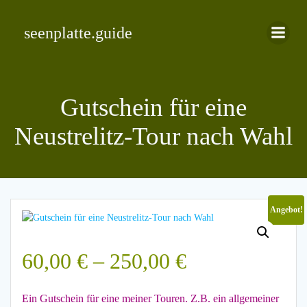
Zum
Inhalt
seenplatte.guide
springen
Gutschein für eine
Neustrelitz-Tour nach Wahl
Angebot!
Preisspanne:
60,00
€
–
250,00
€
60,00 €
Ein Gutschein für eine meiner Touren. Z.B. ein allgemeiner