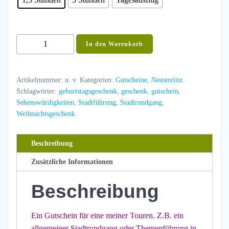
Gutschein
In den Warenkorb
für
eine
Neustrelitz-
Artikelnummer:
n. v.
Kategorien:
Gutscheine
,
Neustrelitz
Tour
Schlagwörter:
geburtstagsgeschenk
,
geschenk
,
gutschein
,
Sehenswürdigkeiten
,
Stadtführung
,
Stadtrundgang
,
nach
Weihnachtsgeschenk
Wahl
Menge
Beschreibung
Zusätzliche Informationen
Beschreibung
Ein Gutschein für eine meiner Touren. Z.B. ein
allgemeiner Stadtrundgang oder Themenführung in