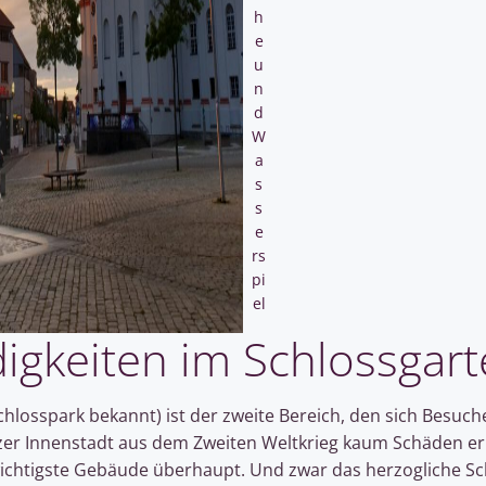
h
e
u
n
d
W
a
s
s
e
rs
pi
el
gkeiten im Schlossgart
chlosspark bekannt) ist der zweite Bereich, den sich Besuc
er Innenstadt aus dem Zweiten Weltkrieg kaum Schäden erl
ichtigste Gebäude überhaupt. Und zwar das herzogliche Sch