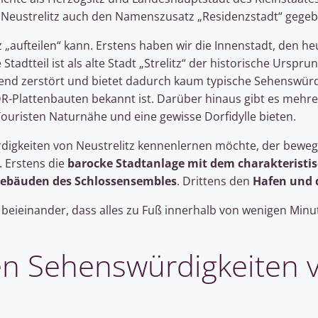
ch Neustrelitz auch den Namenszusatz „Residenzstadt“ gegeb
 „aufteilen“ kann. Erstens haben wir die Innenstadt, den he
e Stadtteil ist als alte Stadt „Strelitz“ der historische Urspr
hend zerstört und bietet dadurch kaum typische Sehenswür
DR-Plattenbauten bekannt ist. Darüber hinaus gibt es mehr
ouristen Naturnähe und eine gewisse Dorfidylle bieten.
digkeiten von Neustrelitz kennenlernen möchte, der bewegt 
. Erstens die
barocke Stadtanlage mit dem charakteristi
Gebäuden des Schlossensembles
. Drittens den
Hafen und d
 beieinander, dass alles zu Fuß innerhalb von wenigen Minut
en Sehenswürdigkeiten 