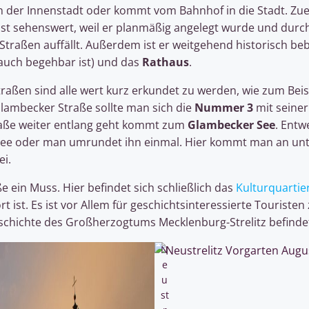
n der Innenstadt oder kommt vom Bahnhof in die Stadt. Zuer
ist sehenswert, weil er planmäßig angelegt wurde und durc
raßen auffällt. Außerdem ist er weitgehend historisch beba
auch begehbar ist) und das
Rathaus
.
ßen sind alle wert kurz erkundet zu werden, wie zum Beispie
Glambecker Straße sollte man sich die
Nummer 3
mit seiner
raße weiter entlang geht kommt zum
Glambecker See
. Entw
 See oder man umrundet ihn einmal. Hier kommt man an u
ei.
e ein Muss. Hier befindet sich schließlich das
Kulturquartie
st. Es ist vor Allem für geschichtsinteressierte Touristen 
schichte des Großherzogtums Mecklenburg-Strelitz befinde
N
e
u
st