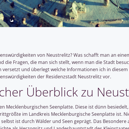
henswürdigkeiten von Neustrelitz? Was schafft man an ein
nd die Fragen, die man sich stellt, wenn man die Stadt besu
n versetzt und überlegt welche Informationen ich in diesem 
ehenswürdigkeiten der Residenzstadt Neustrelitz vor.
scher Überblick zu Neust
chen Mecklenburgischen Seenplatte. Diese ist dünn besiedelt
rittgrößte im Landkreis Mecklenburgische Seenplatte ist. N
selbst ist durch Wälder und Seen geprägt. Das Besondere an
hichte als Herzogsitz und Landeshauptstadt des Kleinstaates