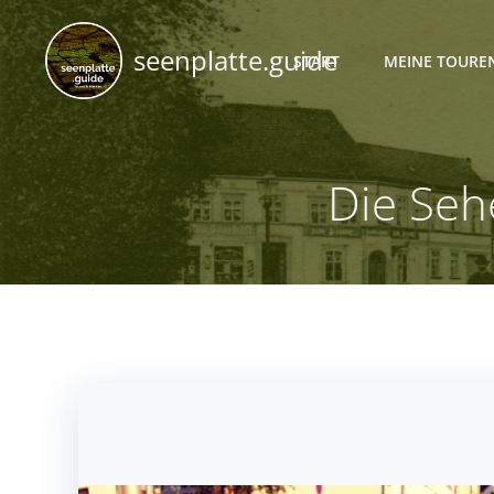
Zum
Inhalt
seenplatte.guide
START
MEINE TOURE
springen
Die Seh